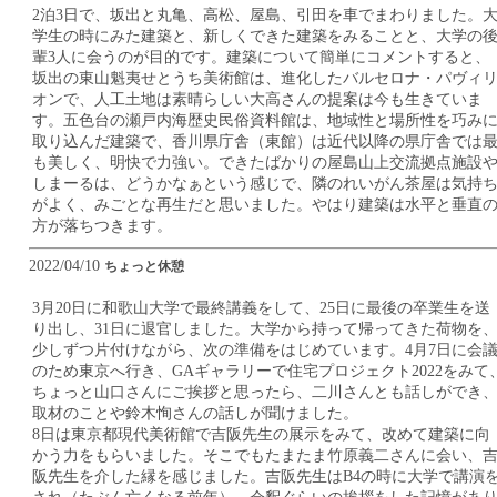
2泊3日で、坂出と丸亀、高松、屋島、引田を車でまわりました。
学生の時にみた建築と、新しくできた建築をみることと、大学の
輩3人に会うのが目的です。建築について簡単にコメントすると、
坂出の東山魁夷せとうち美術館は、進化したバルセロナ・パヴィ
オンで、人工土地は素晴らしい大高さんの提案は今も生きていま
す。五色台の瀬戸内海歴史民俗資料館は、地域性と場所性を巧み
取り込んだ建築で、香川県庁舎（東館）は近代以降の県庁舎では
も美しく、明快で力強い。できたばかりの屋島山上交流拠点施設
しまーるは、どうかなぁという感じで、隣のれいがん茶屋は気持
がよく、みごとな再生だと思いました。やはり建築は水平と垂直
方が落ちつきます。
2022/04/10
ちょっと休憩
3月20日に和歌山大学で最終講義をして、25日に最後の卒業生を送
り出し、31日に退官しました。大学から持って帰ってきた荷物を
少しずつ片付けながら、次の準備をはじめています。4月7日に会
のため東京へ行き、GAギャラリーで住宅プロジェクト2022をみて
ちょっと山口さんにご挨拶と思ったら、二川さんとも話しができ
取材のことや鈴木恂さんの話しが聞けました。
8日は東京都現代美術館で吉阪先生の展示をみて、改めて建築に向
かう力をもらいました。そこでもたまたま竹原義二さんに会い、
阪先生を介した縁を感じました。吉阪先生はB4の時に大学で講演