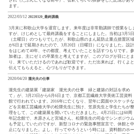
され（たぶん亡くなる前年）、会釈ぐらいの挨拶をした記憶があ
ます。
2022/03/12
20220320_最終講義
3月末に和歌山大学を退官します。来年度は非常勤講師で授業をし
すが、けじめとして最終講義をすることにしました。当初は3月5
（土曜日）のつもりでしたが、和歌山県のまん延防止重点措置区
が6日まで延期されたので、3月20日（日曜日）になりました。設
をはじめて40年、その都度、考えていたことを話すつもりです。
加者は、主にゼミの卒業生と考えてますが、このブログが目にと
り、来ていただけるのであれば歓迎です。ただ出来れば、行くよ
伝えてもらえると、心づもりができます。
2020/04/20
瀧光夫の仕事
瀧先生の建築展「建築家 瀧光夫の仕事 緑と建築の対話を求め
て」が、3月23日から6月6日まで、京都工芸繊維大学美術工芸資料
館で行われています。2016年に亡くなり、翌年に図面やスケッチ
どを京都工芸繊維大学の松隈先生に預け、笠原先生と学生たちが
理をして、この建築展を開いていただきました。4月25日には60周
年記念館で、木原さんと宮城さん、松隈先生の司会でシンポジウ
も予定していたのですが、新型コロナの緊急事態宣言で、休館と
止になりました。よし、行ってやろうという時には、資料館のホ