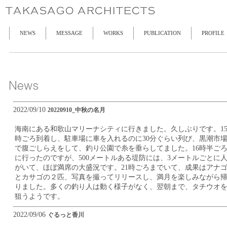
NEWS
MESSAGE
WORKS
PUBLICATION
PROFILE
2022/09/10
20220910_中秋の名月
海南にある和歌山マリーナシティに行きました。久しぶりです。1
時ごろ到着し、駐車場に車を入れるのに30分ぐらい列び、黒潮市
で腹ごしらえをして、釣り公園で糸を垂らしてました。16時半ご
に行ったのですが、500メートルある堤防には、3メートルごとに
がいて、ほぼ満席の大盛況です。21時ごろまでいて、成果はアナ
とカサゴの２匹、写真を撮ってリリースし、満月を楽しみながら
りました。多くの釣り人は動く様子がなく、翌朝まで、タチウオ
狙うようです。
2022/09/06
ぐるっと香川